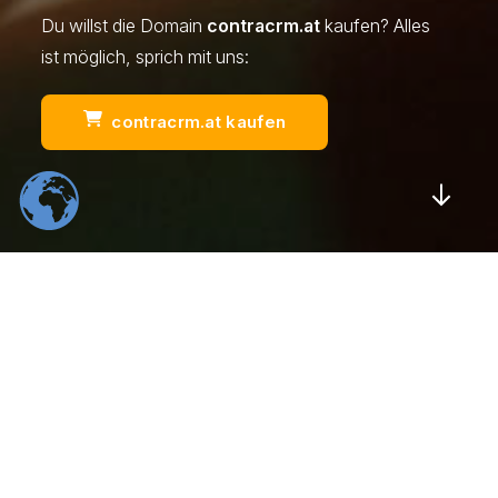
Du willst die Domain
contracrm.at
kaufen? Alles
ist möglich, sprich mit uns:
contracrm.at kaufen
Scrol
554
22
K
K
Total Downloads
Daily Visitors
99
526
%
K
Positive Rating
Happy Users