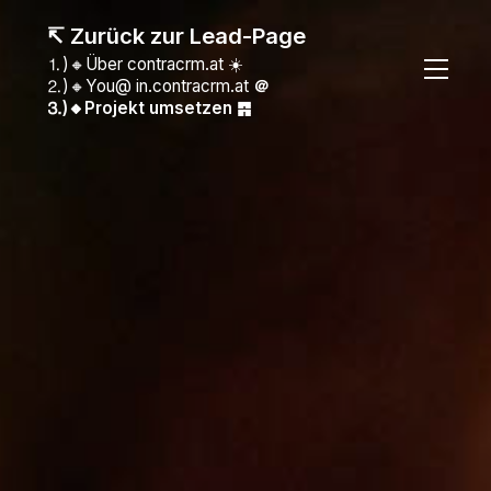
↸ Zurück zur Lead-Page
⒈)🔸Über contracrm.at ☀️
⒉)🔸You@ in.contracrm.at
＠
⒊)🔸Projekt umsetzen ䷴